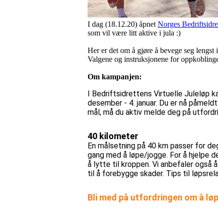
I dag (18.12.20) åpnet
Norges Bedriftsidre
som vil være litt aktive i jula :)
Her er det om å gjøre å bevege seg lengst i
Valgene og instruksjonene for oppkoblingen
Om kampanjen:
I Bedriftsidrettens Virtuelle Juleløp k
desember - 4. januar. Du er nå påmeld
mål, må du aktiv melde deg på utfordr
40 kilometer
En målsetning på 40 km passer for deg s
gang med å løpe/jogge. For å hjelpe d
å lytte til kroppen. Vi anbefaler også å
til å forebygge skader. Tips til løpsrel
Bli med på utfordringen om å lø