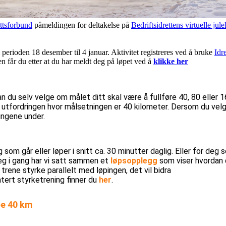
ttsforbund
påmeldingen for deltakelse på
Bedriftsidrettens virtuelle jule
 perioden 18 desember til 4 januar. Aktivitet registreres ved å bruke
Idr
 får du etter at du har meldt deg på løpet ved å
klikke her
an du selv velge om målet ditt skal være å fullføre 40, 80 eller 1
t utfordringen hvor målsetningen er 40 kilometer. Dersom du velg
ingene under.
om går eller løper i snitt ca. 30 minutter daglig. Eller for deg 
eg i gang har vi satt sammen et
løpsopplegg
som viser hvordan d
 trene styrke parallelt med løpingen, det vil bidra
atert styrketrening finner du
her
.
pe 40 km