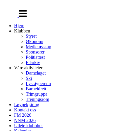
Veksle
navigasjon
Hjem
Klubben
Styret
Økonomi
Medlemsskap
Sponsorer
Politiattest
Filarkiv
Våre aktiviteter
Damelaget
Ski
Lysløyperenn
Barneidrett
Trimgruppa
Treningsrom
Løypekjøring
Kontakt oss
FM 2026
NNM 2026
Utleie klubbhus
Kalender