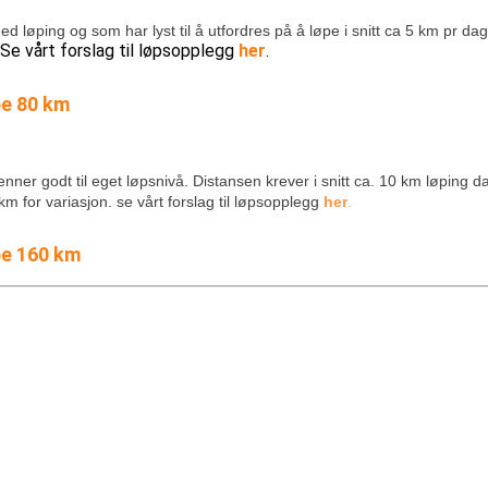
løping og som har lyst til å utfordres på å løpe i snitt ca 5 km pr da
Se vårt forslag til løpsopplegg
her
.
pe 80 km
nner godt til eget løpsnivå. Distansen krever i snitt ca. 10 km løping d
 km for variasjon.
se vårt forslag til løpsopplegg
her
.
øpe 160 km