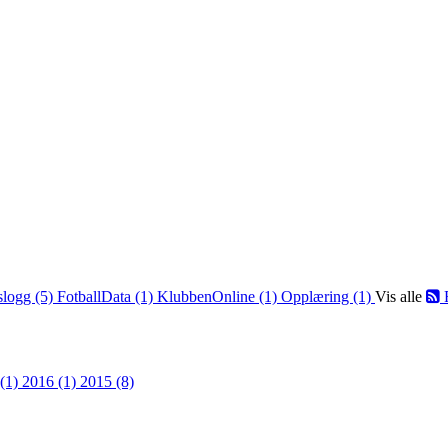
slogg (5)
FotballData (1)
KlubbenOnline (1)
Opplæring (1)
Vis alle
 (1)
2016 (1)
2015 (8)