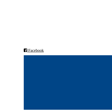
IL POLARSTJERNEN
9802 VESTRE JAKOBSELV
Org.nr: 970010165
post@polarstjernen.no
Facebook