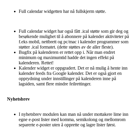
Full calendar widgetten har nå fullskjerm støtte.
Full calendar widget har også fått .ical støtte som gir deg og
besøkende mulighet til å abonnere på kalender aktiviteter på
f.eks mobil, nettbrett og pc/mac i kalender programmer som
støtter .ical formatet. (dette støttes av de aller fleste).
Bugfix på kalenderen er rettet opp i. Når man endret
minimum og maximumtid hadde det ingen effekt på
kalenderen. Rettet!
Kalender widget er oppgradert. Det er nå mulig å hente inn
kalender feeds fra Google kalender. Det er også gjort en
opprydning under innstillinger på kalenderen inne på
lagsiden, samt flere mindre feilrettinger.
Nyhetsbrev
I nyhetsbrev modulen kan man nå under mottakere lime inn
egne e-post lister med komma, semikolong og mellomrom
separerte e-poster uten å opprette og lagre lister først.