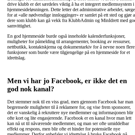
drive klubb er det særdeles viktig å ha et integrert medlemssystem i
hjemmesideløsningen. Dette letter det administrative arbeidet, sørge
for at «alle nødvendige innlogginger» er samlet på ett sted og gjør a
dere som klubb kan gå vekk fra KlubbAdmin og MinIdrett med go
samvittighet.
En god hjemmeside burde også inneholde kalenderfunksjoner,
muligheter for påmelding til arrangementer, booking av ressurser,
nettbutikk, kontaktskjema og dokumentarkiv for å nevne noen flere
funksjoner som burde være tilgjengelige på en hjemmeside for et
idrettslag.
Men vi har jo Facebook, er ikke det en
god nok kanal?
Det stemmer nok til en viss grad, men gjennom Facebook har man
begrensede muligheter til å reklamere for, og vise frem sponsorer,
det er vanskelig å rekruttere nye medlemmer og informasjonen blir
ofte kort og lite engasjerende. Facebook er en kanal hvor man lett
kan nå ut til nåværende medlemmer, og man ser ofte umiddelbar
effekt og respons, men blir ofte et hinder for potensielle nye
medlemmer. Derfor anbefaler vi idrettslag å bruke Facebook på