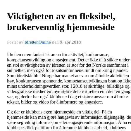
Viktigheten av en fleksibel,
brukervennlig hjemmeside
Postet av
IdrettenOnline
den
9. apr 2018
Idretten er en fantastisk arena for aktivitet, konkurranse,
kompetanseutvikling og engasjement. Det er ikke til å stikke under
en stol at viktigheten av idretten er stor for det Norske samfunnet i
sin helhet, men også for lokalsamfunnene rundt om kring i landet.
Som idrettsklubb i Norge har man et ansvar om å holde aktiviteten
høy, konkurransen spennende, kompetanseutviklingen bratt og ikk
minst underholdningsverdien stor. I 2018 er skriftlige, billedlige og
videografiske medier en mye større del av idretten enn den en gang
var, og derfor har også klubbene i dag et større ansvar om å bruke
tekster, bilder og video for å informere og engasjere.
Og der er klubbens egen hjemmeside en viktig del. På en
hjemmeside kan man gjøre haugevis av informasjon tilgjengelig, de
være seg viktig informasjon eller engasjerende informasjon. Å ha e
klubbspesifikk plattform for å fremme klubbens arbeid, klubbens