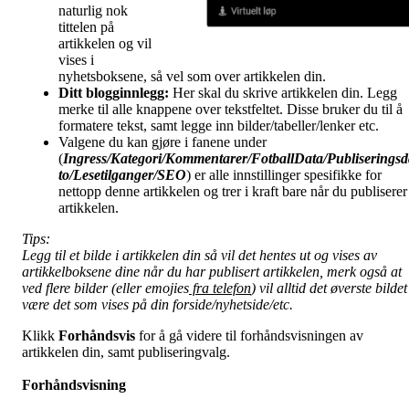
naturlig nok
tittelen på
artikkelen og vil
vises i
nyhetsboksene, så vel som over artikkelen din.
Ditt blogginnlegg:
Her skal du skrive artikkelen din. Legg
merke til alle knappene over tekstfeltet. Disse bruker du til å
formatere tekst, samt legge inn bilder/tabeller/lenker etc.
Valgene du kan gjøre i fanene under
(
Ingress/Kategori/Kommentarer/FotballData/Publiseringsd
to/Lesetilganger/
SEO
) er alle innstillinger spesifikke for
nettopp denne artikkelen og trer i kraft bare når du publiserer
artikkelen.
Tips:
Legg til et bilde i artikkelen din så vil det hentes ut og vises av
artikkelboksene dine når du har publisert artikkelen, merk også at
ved flere bilder (eller emojies
fra telefon
) vil alltid det øverste bildet
være det som vises på din forside/nyhetside/etc.
Klikk
Forhåndsvis
for å gå videre til forhåndsvisningen av
artikkelen din, samt publiseringvalg.
Forhåndsvisning