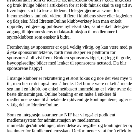
og bruk livlige bilder i artikkelen for at folk faktisk skal ta seg tid a
hverdagen sin til å lese artiklene. Deleger gjerne ansvaret for
hjemmesidens innhold videre til flere i klubbens styre eller lagleder
og ildsjeler. Med IdrettenOnline klubbverktøy kan man enkelt
opprette, redigere og publisere nyhetsartikler, samt enkelt delegere
adgang til hjemmesidens redaktør-funksjon til medlemmer i
styret/klubben som ønsker å bidra.
Fremheving av sponsorer er også veldig viktig, og kan være med p
å øke sponsorinntektene, fordi man skaper en plattform for
sponsorer å bli vist frem. Bruk en sponsor-widget, og legg til gode,
høyoppløselige bilder med lenker til sponsorens nettsted. Da blir
sponsorene happy!
I mange klubber er rekruttering et stort fokus og noe det vies mye t
til, men her er det også mye å hente. Det burde være enkelt å melde
seg inn i en klubb, og enkel nettbasert innmelding er i våre øyne de
beste tilnærmingen. Online betaling er en måte å enklere få
medlemmene sine til å betale de nødvendige kontingentene, og er e
viktig del av IdrettenOnline.
Som en integrasjonspartner av NIF har vi også et godkjent
medlemssystem for administrasjon av medlemmer,
innmeldinger/utmeldinger, utsendelse av avgifter og kontingenter o
løsninger for familiemedlemsskap. Derfor mener vi at for å effektiv