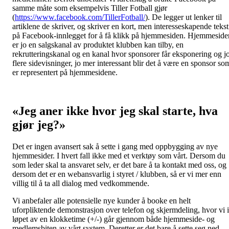
samme måte som eksempelvis Tiller Fotball gjør
(
https://www.facebook.com/TillerFotball/
). De legger ut lenker til
artiklene de skriver, og skriver en kort, men interesseskapende tekst
på Facebook-innlegget for å få klikk på hjemmesiden. Hjemmeside
er jo en salgskanal av produktet klubben kan tilby, en
rekrutteringskanal og en kanal hvor sponsorer får eksponering og j
flere sidevisninger, jo mer interessant blir det å være en sponsor so
er representert på hjemmesidene.
«Jeg aner ikke hvor jeg skal starte, hva
gjør jeg?»
Det er ingen avansert sak å sette i gang med oppbygging av nye
hjemmesider. I hvert fall ikke med et verktøy som vårt. Dersom du
som leder skal ta ansvaret selv, er det bare å ta kontakt med oss, og
dersom det er en webansvarlig i styret / klubben, så er vi mer enn
villig til å ta all dialog med vedkommende.
Vi anbefaler alle potensielle nye kunder å booke en helt
uforpliktende demonstrasjon over telefon og skjermdeling, hvor vi i
løpet av en klokketime (+/-) går gjennom både hjemmeside- og
medlemsbiten av vårt system. Deretter er det bare å sette seg ned,