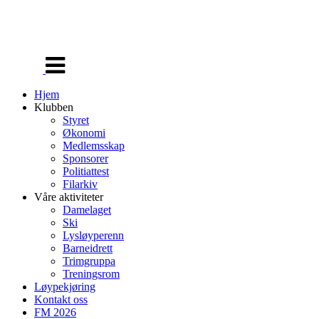
Veksle
navigasjon
Hjem
Klubben
Styret
Økonomi
Medlemsskap
Sponsorer
Politiattest
Filarkiv
Våre aktiviteter
Damelaget
Ski
Lysløyperenn
Barneidrett
Trimgruppa
Treningsrom
Løypekjøring
Kontakt oss
FM 2026