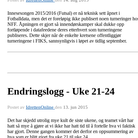
Postet av
IdrettenOnline
den
14. aug 2015
Innesesongen 2015/2016 (Futsal) er nå teknisk sett åpnet i
Fotballdata, men det er foreløpig ikke publisert noen turneringer ho
NFF. Åpningen er gjort så innendørskamper skal dukke opp
fortløpende i datafeedene deres etterhvert som turneringene
publiseres. Dette skjer når de enkelte kretsene offentliggjør
turneringene i FIKS, sannsynligvis i løpet av tidlig september.
Endringslogg - Uke 21-24
Postet av
IdrettenOnline
den
13. jun 2015
Det har skjedd utrolig mye kult de siste ukene, og teamet vårt har
hatt så mye å gjøre at vi ikke har hatt tid til å fortelle hva vi faktisk
har gjort. Denne gangen kommer det derfor en oppsummering av
hva som er blitt gjort fra uke 21 til uke 24.