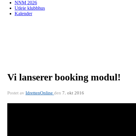
NNM 2026
Utleie klubbhus
Kalender
Vi lanserer booking modul!
Postet av
IdrettenOnline
den
7. okt 2016