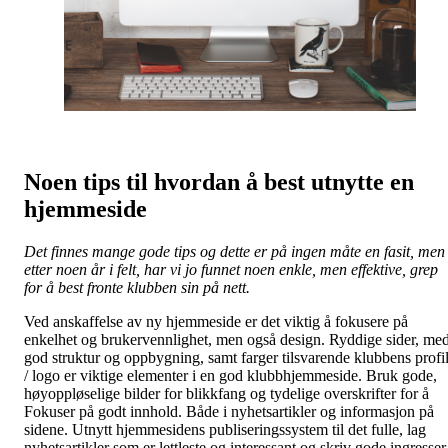
Noen tips til hvordan å best utnytte en
hjemmeside
Det finnes mange gode tips og dette er på ingen måte en fasit, men
etter noen år i felt, har vi jo funnet noen enkle, men effektive, grep
for å best fronte klubben sin på nett.
Ved anskaffelse av ny hjemmeside er det viktig å fokusere på
enkelhet og brukervennlighet, men også design. Ryddige sider, me
god struktur og oppbygning, samt farger tilsvarende klubbens profi
/ logo er viktige elementer i en god klubbhjemmeside. Bruk gode,
høyoppløselige bilder for blikkfang og tydelige overskrifter for å
Fokuser på godt innhold. Både i nyhetsartikler og informasjon på
sidene. Utnytt hjemmesidens publiseringssystem til det fulle, lag
nyhetsartikler som er lettleste og interessant og skriv gode ingresser