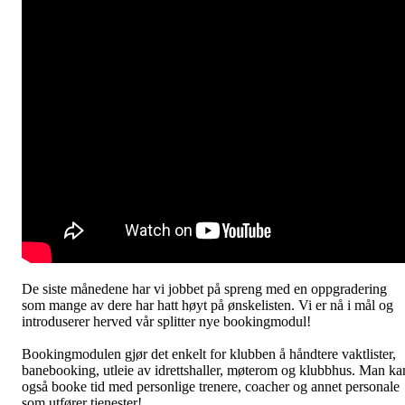
De siste månedene har vi jobbet på spreng med en oppgradering
som mange av dere har hatt høyt på ønskelisten. Vi er nå i mål og
introduserer herved vår splitter nye bookingmodul!
Bookingmodulen gjør det enkelt for klubben å håndtere vaktlister,
banebooking, utleie av idrettshaller, møterom og klubbhus. Man ka
også booke tid med personlige trenere, coacher og annet personale
som utfører tjenester!