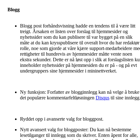
Blogg
Blogg post forhåndsvisning hadde en tendens til å være litt
treigt. Årsaken er listen over forslag til hjemmesider og
nyhetssider som du kan publisere til var bygget på en slik
måte at du kan krysspublisere til overalt hvor du har redaktør
rolle, noe som gjorde at våre kjære support-medarbeidere me
rettigheter til hundrevis av hjemmesider måtte vente noen
ekstra sekunder. Dette er nå løst opp i slik at forslagslisten k
inneholder nyhetssider på hjemmesiden du er på - og på evt
undergruppers sine hjemmesider i mininettverket.
Ny funksjon: Forfatter av blogginnlegg kan nå velge å bruke
det populære kommentarfeltløsningen
Disqus
til sine innlegg
Ryddet opp i avanserte valg for bloggpost.
Nytt avansert valg for bloggposter: Du kan nå bestemme
lesetilganger til innlegg som du skriver. Enten åpent for alle,