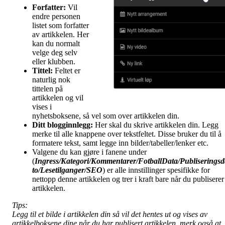
Forfatter:
Vil
endre personen
listet som forfatter
av artikkelen. Her
kan du normalt
velge deg selv
eller klubben.
Tittel:
Feltet er
naturlig nok
tittelen på
artikkelen og vil
vises i
nyhetsboksene, så vel som over artikkelen din.
Ditt blogginnlegg:
Her skal du skrive artikkelen din. Legg
merke til alle knappene over tekstfeltet. Disse bruker du til å
formatere tekst, samt legge inn bilder/tabeller/lenker etc.
Valgene du kan gjøre i fanene under
(
Ingress/Kategori/Kommentarer/FotballData/Publiseringsd
to/Lesetilganger/
SEO
) er alle innstillinger spesifikke for
nettopp denne artikkelen og trer i kraft bare når du publiserer
artikkelen.
Tips:
Legg til et bilde i artikkelen din så vil det hentes ut og vises av
artikkelboksene dine når du har publisert artikkelen, merk også at