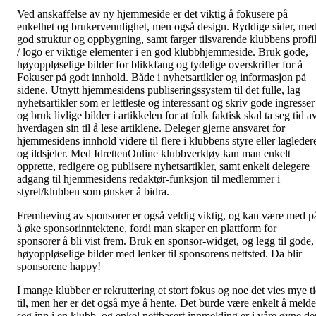
Ved anskaffelse av ny hjemmeside er det viktig å fokusere på
enkelhet og brukervennlighet, men også design. Ryddige sider, me
god struktur og oppbygning, samt farger tilsvarende klubbens profi
/ logo er viktige elementer i en god klubbhjemmeside. Bruk gode,
høyoppløselige bilder for blikkfang og tydelige overskrifter for å
Fokuser på godt innhold. Både i nyhetsartikler og informasjon på
sidene. Utnytt hjemmesidens publiseringssystem til det fulle, lag
nyhetsartikler som er lettleste og interessant og skriv gode ingresser
og bruk livlige bilder i artikkelen for at folk faktisk skal ta seg tid a
hverdagen sin til å lese artiklene. Deleger gjerne ansvaret for
hjemmesidens innhold videre til flere i klubbens styre eller lagleder
og ildsjeler. Med IdrettenOnline klubbverktøy kan man enkelt
opprette, redigere og publisere nyhetsartikler, samt enkelt delegere
adgang til hjemmesidens redaktør-funksjon til medlemmer i
styret/klubben som ønsker å bidra.
Fremheving av sponsorer er også veldig viktig, og kan være med p
å øke sponsorinntektene, fordi man skaper en plattform for
sponsorer å bli vist frem. Bruk en sponsor-widget, og legg til gode,
høyoppløselige bilder med lenker til sponsorens nettsted. Da blir
sponsorene happy!
I mange klubber er rekruttering et stort fokus og noe det vies mye t
til, men her er det også mye å hente. Det burde være enkelt å melde
seg inn i en klubb, og enkel nettbasert innmelding er i våre øyne de