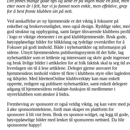
Det finnes mange gode tips og dette er på ingen måte en fasit, men
etter noen år i felt, har vi jo funnet noen enkle, men effektive, grep
for å best fronte klubben sin på nett.
Ved anskaffelse av ny hjemmeside er det viktig å fokusere på
enkelhet og brukervennlighet, men også design. Ryddige sider, me
god struktur og oppbygning, samt farger tilsvarende klubbens profi
/ logo er viktige elementer i en god klubbhjemmeside. Bruk gode,
høyoppløselige bilder for blikkfang og tydelige overskrifter for å
Fokuser på godt innhold. Både i nyhetsartikler og informasjon på
sidene. Utnytt hjemmesidens publiseringssystem til det fulle, lag
nyhetsartikler som er lettleste og interessant og skriv gode ingresser
og bruk livlige bilder i artikkelen for at folk faktisk skal ta seg tid a
hverdagen sin til å lese artiklene. Deleger gjerne ansvaret for
hjemmesidens innhold videre til flere i klubbens styre eller lagleder
og ildsjeler. Med IdrettenOnline klubbverktøy kan man enkelt
opprette, redigere og publisere nyhetsartikler, samt enkelt delegere
adgang til hjemmesidens redaktør-funksjon til medlemmer i
styret/klubben som ønsker å bidra.
Fremheving av sponsorer er også veldig viktig, og kan være med p
å øke sponsorinntektene, fordi man skaper en plattform for
sponsorer å bli vist frem. Bruk en sponsor-widget, og legg til gode,
høyoppløselige bilder med lenker til sponsorens nettsted. Da blir
sponsorene happy!