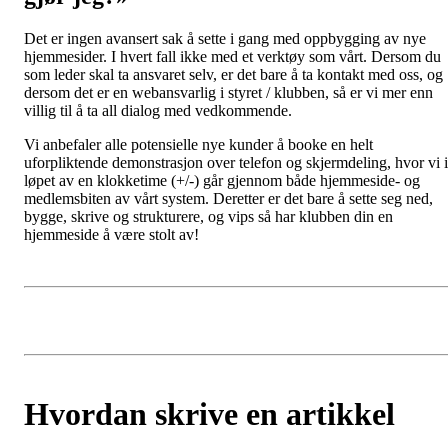
Det er ingen avansert sak å sette i gang med oppbygging av nye
hjemmesider. I hvert fall ikke med et verktøy som vårt. Dersom du
som leder skal ta ansvaret selv, er det bare å ta kontakt med oss, og
dersom det er en webansvarlig i styret / klubben, så er vi mer enn
villig til å ta all dialog med vedkommende.
Vi anbefaler alle potensielle nye kunder å booke en helt
uforpliktende demonstrasjon over telefon og skjermdeling, hvor vi i
løpet av en klokketime (+/-) går gjennom både hjemmeside- og
medlemsbiten av vårt system. Deretter er det bare å sette seg ned,
bygge, skrive og strukturere, og vips så har klubben din en
hjemmeside å være stolt av!
Hvordan skrive en artikkel