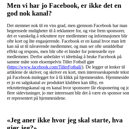
Men vi har jo Facebook, er ikke det en
god nok kanal?
Det stemmer nok til en viss grad, men gjennom Facebook har man
begrensede muligheter til å reklamere for, og vise frem sponsorer,
det er vanskelig å rekruttere nye medlemmer og informasjonen blir
ofte kort og lite engasjerende. Facebook er en kanal hvor man lett
kan nå ut til nåværende medlemmer, og man ser ofte umiddelbar
effekt og respons, men blir ofte et hinder for potensielle nye
medlemmer. Derfor anbefaler vi idrettslag å bruke Facebook på
samme måte som eksempelvis Tiller Fotball gjør
(
https://www.facebook.com/TillerFotball/
). De legger ut lenker til
artiklene de skriver, og skriver en kort, men interesseskapende tekst
på Facebook-innlegget for å få klikk på hjemmesiden. Hjemmeside
er jo en salgskanal av produktet klubben kan tilby, en
rekrutteringskanal og en kanal hvor sponsorer får eksponering og j
flere sidevisninger, jo mer interessant blir det å være en sponsor so
er representert på hjemmesidene.
«Jeg aner ikke hvor jeg skal starte, hva
gjør jeg?»