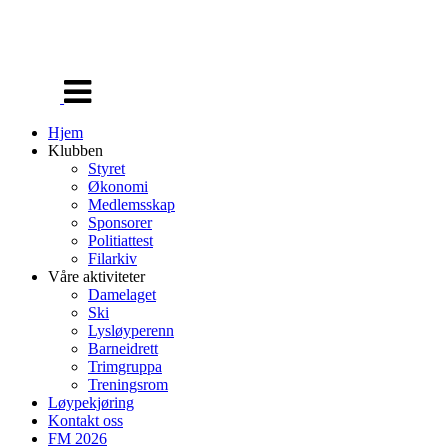
Veksle
navigasjon
Hjem
Klubben
Styret
Økonomi
Medlemsskap
Sponsorer
Politiattest
Filarkiv
Våre aktiviteter
Damelaget
Ski
Lysløyperenn
Barneidrett
Trimgruppa
Treningsrom
Løypekjøring
Kontakt oss
FM 2026