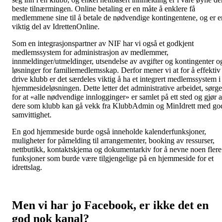
beste tilnærmingen. Online betaling er en måte å enklere få
medlemmene sine til å betale de nødvendige kontingentene, og er e
viktig del av IdrettenOnline.
Som en integrasjonspartner av NIF har vi også et godkjent
medlemssystem for administrasjon av medlemmer,
innmeldinger/utmeldinger, utsendelse av avgifter og kontingenter o
løsninger for familiemedlemsskap. Derfor mener vi at for å effektiv
drive klubb er det særdeles viktig å ha et integrert medlemssystem i
hjemmesideløsningen. Dette letter det administrative arbeidet, sørge
for at «alle nødvendige innlogginger» er samlet på ett sted og gjør a
dere som klubb kan gå vekk fra KlubbAdmin og MinIdrett med go
samvittighet.
En god hjemmeside burde også inneholde kalenderfunksjoner,
muligheter for påmelding til arrangementer, booking av ressurser,
nettbutikk, kontaktskjema og dokumentarkiv for å nevne noen flere
funksjoner som burde være tilgjengelige på en hjemmeside for et
idrettslag.
Men vi har jo Facebook, er ikke det en
god nok kanal?