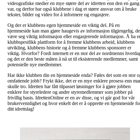
videografiske medier en mye større del av idretten enn den en gang
var, og derfor har også klubbene i dag et større ansvar om å bruke
tekster, bilder og video for å informere og engasjere.
Og der er klubbens egen hjemmeside en viktig del. På en
hjemmeside kan man gjøre haugevis av informasjon tilgjengelig, de
være seg viktig informasjon eller engasjerende informasjon. Å ha e
klubbspesifikk plattform for å fremme klubbens arbeid, klubbens
utvikling, klubbens historie og å fremme klubbens sponsorer er
viktig. Hvorfor? Fordi internett er en stor del av nordmenns hverda
og det er den beste måten å nå ut til eksisterende medlemmer, samt
potensielle nye medlemmer.
Har ikke klubben din en hjemmeside enda? Føles det som en stor o
omfattende jobb? Frykt ikke, det er en mye enklere prosess enn ma
skulle tro. Idretten har fått tilpasset løsninger for å gjøre jobben
enklere for styreledere og andre styremedlemmer som jobber på
frivillig basis. IdrettenOnline er en av disse, og vi går god for vår
brukervennlighet og hvor enkelt det er å opprette en hjemmeside fo
ditt idrettslag!