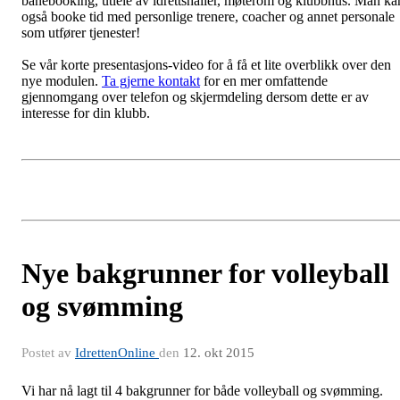
banebooking, utleie av idrettshaller, møterom og klubbhus. Man ka
også booke tid med personlige trenere, coacher og annet personale
som utfører tjenester!
Se vår korte presentasjons-video for å få et lite overblikk over den
nye modulen.
Ta gjerne kontakt
for en mer omfattende
gjennomgang over telefon og skjermdeling dersom dette er av
interesse for din klubb.
Nye bakgrunner for volleyball
og svømming
Postet av
IdrettenOnline
den
12. okt 2015
Vi har nå lagt til 4 bakgrunner for både volleyball og svømming.