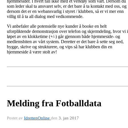
hjemmesider. I hvert fall ikke med et verktøy som vårt. Dersom du
som leder skal ta ansvaret selv, er det bare å ta kontakt med oss, og
dersom det er en webansvarlig i styret / klubben, så er vi mer enn
villig til å ta all dialog med vedkommende.
Vi anbefaler alle potensielle nye kunder å booke en helt
uforpliktende demonstrasjon over telefon og skjermdeling, hvor vi i
løpet av en klokketime (+/-) går gjennom både hjemmeside- og
medlemsbiten av vårt system. Deretter er det bare å sette seg ned,
bygge, skrive og strukturere, og vips så har klubben din en
hjemmeside å være stolt av!
Melding fra Fotballdata
Postet av
IdrettenOnline
den
3. jan 2017