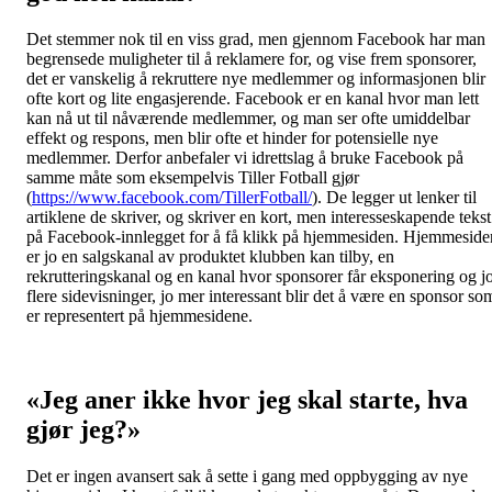
Det stemmer nok til en viss grad, men gjennom Facebook har man
begrensede muligheter til å reklamere for, og vise frem sponsorer,
det er vanskelig å rekruttere nye medlemmer og informasjonen blir
ofte kort og lite engasjerende. Facebook er en kanal hvor man lett
kan nå ut til nåværende medlemmer, og man ser ofte umiddelbar
effekt og respons, men blir ofte et hinder for potensielle nye
medlemmer. Derfor anbefaler vi idrettslag å bruke Facebook på
samme måte som eksempelvis Tiller Fotball gjør
(
https://www.facebook.com/TillerFotball/
). De legger ut lenker til
artiklene de skriver, og skriver en kort, men interesseskapende tekst
på Facebook-innlegget for å få klikk på hjemmesiden. Hjemmeside
er jo en salgskanal av produktet klubben kan tilby, en
rekrutteringskanal og en kanal hvor sponsorer får eksponering og j
flere sidevisninger, jo mer interessant blir det å være en sponsor so
er representert på hjemmesidene.
«Jeg aner ikke hvor jeg skal starte, hva
gjør jeg?»
Det er ingen avansert sak å sette i gang med oppbygging av nye