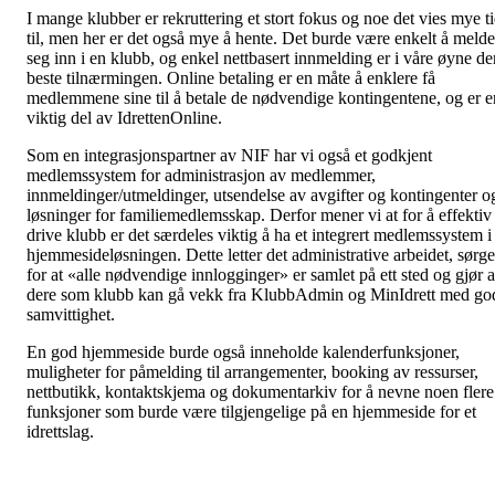
I mange klubber er rekruttering et stort fokus og noe det vies mye t
til, men her er det også mye å hente. Det burde være enkelt å melde
seg inn i en klubb, og enkel nettbasert innmelding er i våre øyne de
beste tilnærmingen. Online betaling er en måte å enklere få
medlemmene sine til å betale de nødvendige kontingentene, og er e
viktig del av IdrettenOnline.
Som en integrasjonspartner av NIF har vi også et godkjent
medlemssystem for administrasjon av medlemmer,
innmeldinger/utmeldinger, utsendelse av avgifter og kontingenter o
løsninger for familiemedlemsskap. Derfor mener vi at for å effektiv
drive klubb er det særdeles viktig å ha et integrert medlemssystem i
hjemmesideløsningen. Dette letter det administrative arbeidet, sørge
for at «alle nødvendige innlogginger» er samlet på ett sted og gjør a
dere som klubb kan gå vekk fra KlubbAdmin og MinIdrett med go
samvittighet.
En god hjemmeside burde også inneholde kalenderfunksjoner,
muligheter for påmelding til arrangementer, booking av ressurser,
nettbutikk, kontaktskjema og dokumentarkiv for å nevne noen flere
funksjoner som burde være tilgjengelige på en hjemmeside for et
idrettslag.