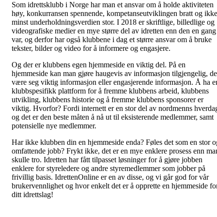
Som idrettsklubb i Norge har man et ansvar om å holde aktiviteten
høy, konkurransen spennende, kompetanseutviklingen bratt og ikk
minst underholdningsverdien stor. I 2018 er skriftlige, billedlige og
videografiske medier en mye større del av idretten enn den en gang
var, og derfor har også klubbene i dag et større ansvar om å bruke
tekster, bilder og video for å informere og engasjere.
Og der er klubbens egen hjemmeside en viktig del. På en
hjemmeside kan man gjøre haugevis av informasjon tilgjengelig, de
være seg viktig informasjon eller engasjerende informasjon. Å ha e
klubbspesifikk plattform for å fremme klubbens arbeid, klubbens
utvikling, klubbens historie og å fremme klubbens sponsorer er
viktig. Hvorfor? Fordi internett er en stor del av nordmenns hverda
og det er den beste måten å nå ut til eksisterende medlemmer, samt
potensielle nye medlemmer.
Har ikke klubben din en hjemmeside enda? Føles det som en stor o
omfattende jobb? Frykt ikke, det er en mye enklere prosess enn ma
skulle tro. Idretten har fått tilpasset løsninger for å gjøre jobben
enklere for styreledere og andre styremedlemmer som jobber på
frivillig basis. IdrettenOnline er en av disse, og vi går god for vår
brukervennlighet og hvor enkelt det er å opprette en hjemmeside fo
ditt idrettslag!