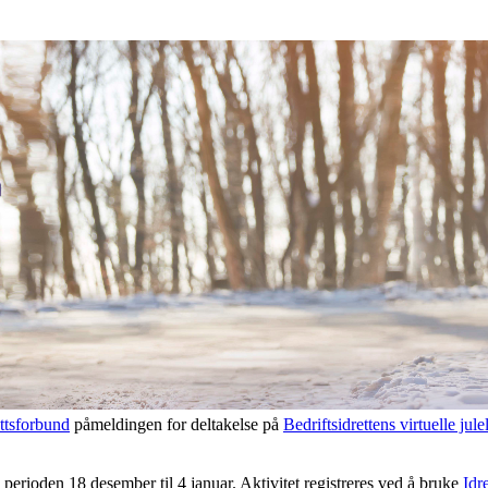
ttsforbund
påmeldingen for deltakelse på
Bedriftsidrettens virtuelle jule
 perioden 18 desember til 4 januar. Aktivitet registreres ved å bruke
Idr