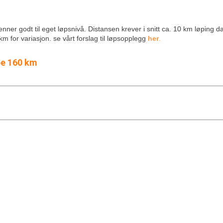
nner godt til eget løpsnivå. Distansen krever i snitt ca. 10 km løping d
 km for variasjon.
se vårt forslag til løpsopplegg
her
.
øpe 160 km