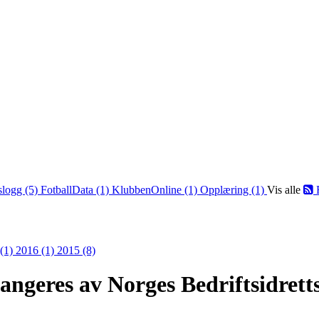
slogg (5)
FotballData (1)
KlubbenOnline (1)
Opplæring (1)
Vis alle
 (1)
2016 (1)
2015 (8)
rangeres av Norges Bedriftsidret