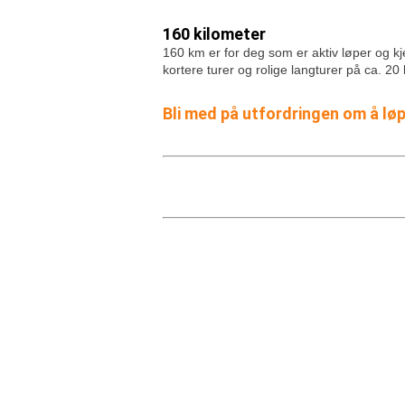
160 kilometer
160 km er for deg som er aktiv løper og kje
kortere turer og rolige langturer på ca. 20
Bli med på utfordringen om å l
IL POLARSTJERNEN
9802 VESTRE JAKOBSELV
Org.nr: 970010165