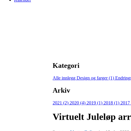
Kategori
Alle innlegg
Design og farger (1)
Endring
Arkiv
2021 (2)
2020 (4)
2019 (1)
2018 (1)
2017
Virtuelt Juleløp ar