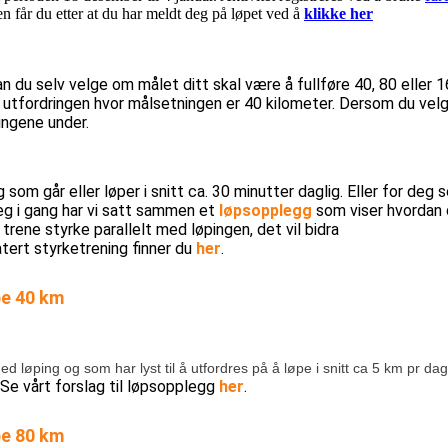
 får du etter at du har meldt deg på løpet ved å
klikke her
an du selv velge om målet ditt skal være å fullføre 40, 80 eller 1
t utfordringen hvor målsetningen er 40 kilometer. Dersom du velg
ingene under.
om går eller løper i snitt ca. 30 minutter daglig. Eller for deg 
eg i gang har vi satt sammen et
løpsopplegg
som viser hvordan d
 trene styrke parallelt med løpingen, det vil bidra
atert styrketrening finner du
her
.
pe 40 km
løping og som har lyst til å utfordres på å løpe i snitt ca 5 km pr da
Se vårt forslag til løpsopplegg
her
.
pe 80 km