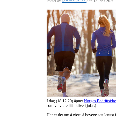
Postet av
IdrettenOnline
den
18. des 2020
I dag (18.12.20) åpnet
Norges Bedriftsidre
som vil være litt aktive i jula :)
Her er det om å gjøre å bevege seg lengst i