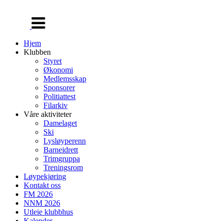
Veksle
navigasjon
Hjem
Klubben
Styret
Økonomi
Medlemsskap
Sponsorer
Politiattest
Filarkiv
Våre aktiviteter
Damelaget
Ski
Lysløyperenn
Barneidrett
Trimgruppa
Treningsrom
Løypekjøring
Kontakt oss
FM 2026
NNM 2026
Utleie klubbhus
Kalender