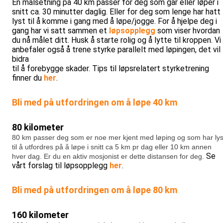
En målsetning på 40 km passer for deg som går eller løper i
snitt ca. 30 minutter daglig. Eller for deg som lenge har hatt
lyst til å komme i gang med å løpe/jogge. For å hjelpe deg i
gang har vi satt sammen et
løpsopplegg
som viser hvordan
du nå målet ditt. Husk å starte rolig og å lytte til kroppen. Vi
anbefaler også å trene styrke parallelt med løpingen, det vil
bidra
til å forebygge skader. Tips til løpsrelatert styrketrening
finner du
her
.
Bli med på utfordringen om å løpe 40 km
80 kilometer
80 km passer deg som er noe mer kjent med løping og som har lys
til å utfordres på å løpe i snitt ca 5 km pr dag eller 10 km annen
Se
hver dag. Er du en aktiv mosjonist er dette distansen for deg.
vårt forslag til løpsopplegg
her
.
Bli med på utfordringen om å løpe 80 km
160 kilometer