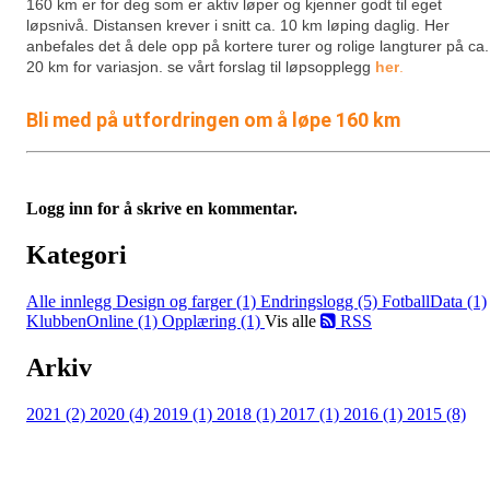
160 km er for deg som er aktiv løper og kjenner godt til eget
løpsnivå. Distansen krever i snitt ca. 10 km løping daglig. Her
anbefales det å dele opp på kortere turer og rolige langturer på ca.
20 km for variasjon.
se vårt forslag til løpsopplegg
her
.
Bli med på utfordringen om å løpe 160 km
Logg inn for å skrive en kommentar.
Kategori
Alle innlegg
Design og farger (1)
Endringslogg (5)
FotballData (1)
KlubbenOnline (1)
Opplæring (1)
Vis alle
RSS
Arkiv
2021 (2)
2020 (4)
2019 (1)
2018 (1)
2017 (1)
2016 (1)
2015 (8)