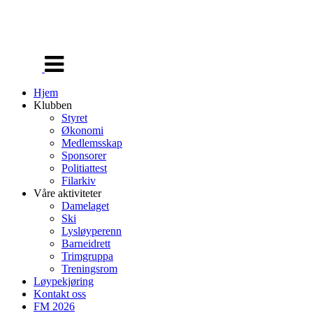
Veksle
navigasjon
Hjem
Klubben
Styret
Økonomi
Medlemsskap
Sponsorer
Politiattest
Filarkiv
Våre aktiviteter
Damelaget
Ski
Lysløyperenn
Barneidrett
Trimgruppa
Treningsrom
Løypekjøring
Kontakt oss
FM 2026