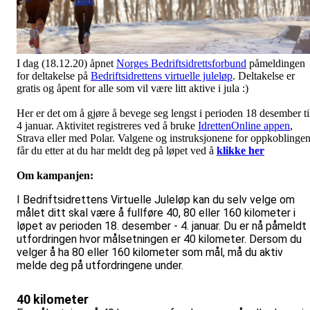
I dag (18.12.20) åpnet
Norges Bedriftsidrettsforbund
påmeldingen
for deltakelse på
Bedriftsidrettens virtuelle juleløp
. Deltakelse er
gratis og åpent for alle som vil være litt aktive i jula :)
Her er det om å gjøre å bevege seg lengst i perioden 18 desember ti
4 januar. Aktivitet registreres ved å bruke
IdrettenOnline appen
,
Strava eller med Polar. Valgene og instruksjonene for oppkoblinge
får du etter at du har meldt deg på løpet ved å
klikke her
Om kampanjen:
I Bedriftsidrettens Virtuelle Juleløp kan du selv velge om
målet ditt skal være å fullføre 40, 80 eller 160 kilometer i
løpet av perioden 18. desember - 4. januar. Du er nå påmeldt
utfordringen hvor målsetningen er 40 kilometer. Dersom du
velger å ha 80 eller 160 kilometer som mål, må du aktiv
melde deg på utfordringene under.
40 kilometer