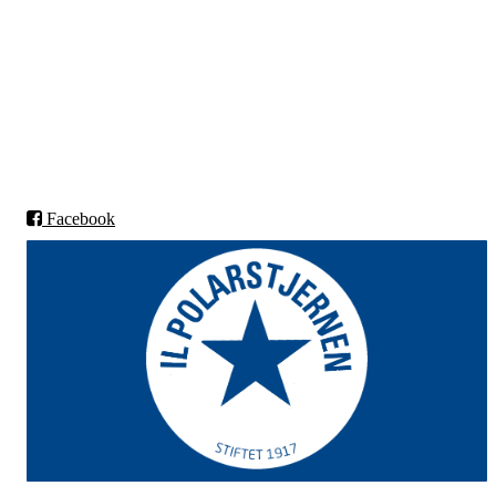
IL POLARSTJERNEN
9802 VESTRE JAKOBSELV
Org.nr: 970010165
post@polarstjernen.no
Facebook