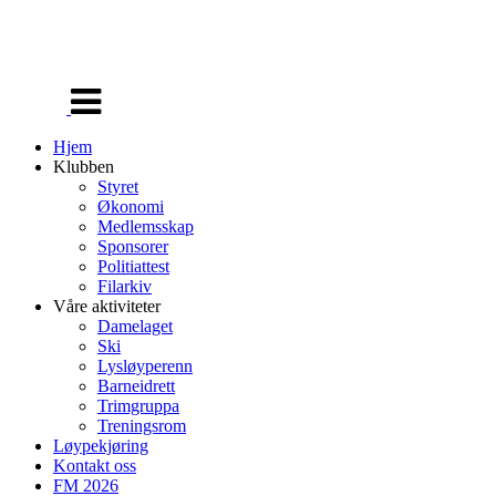
Veksle
navigasjon
Hjem
Klubben
Styret
Økonomi
Medlemsskap
Sponsorer
Politiattest
Filarkiv
Våre aktiviteter
Damelaget
Ski
Lysløyperenn
Barneidrett
Trimgruppa
Treningsrom
Løypekjøring
Kontakt oss
FM 2026