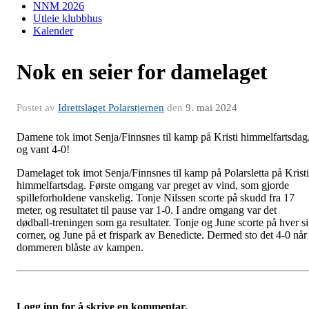
NNM 2026
Utleie klubbhus
Kalender
Nok en seier for damelaget
Postet av
Idrettslaget Polarstjernen
den
9. mai 2024
Damene tok imot Senja/Finnsnes til kamp på Kristi himmelfartsdag
og vant 4-0!
Damelaget tok imot Senja/Finnsnes til kamp på Polarsletta på Kristi
himmelfartsdag. Første omgang var preget av vind, som gjorde
spilleforholdene vanskelig. Tonje Nilssen scorte på skudd fra 17
meter, og resultatet til pause var 1-0. I andre omgang var det
dødball-treningen som ga resultater. Tonje og June scorte på hver s
corner, og June på et frispark av Benedicte. Dermed sto det 4-0 når
dommeren blåste av kampen.
Logg inn for å skrive en kommentar.